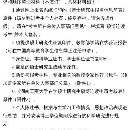
求和顺序整理材料（不装订），具体材料如下：
1.
通过网上报名系统打印的《博士研究生报名信息简表》
原件（该材料进考生个人档案，终身存档，请勿弄虚作
假）。请在
“
考生所在单位人事部门意见
”
一栏填写
“
硕博连读
考生
”
并本人签名；
2.
须提供硕士研究生证复印件、教育部学籍在线验证报告
（可在中国高等教育学生信息网上注册申请）。
3.
身份证、本科毕业证书、学士学位证书复印件。
4.
盖章的硕士研究生成绩单原件。
5.
两份与报考学科、专业相关的教授专家推荐书原件（须
加盖专家所在单位人事部门公章）（附件
1
）。
6.
《湖南工商大学在学硕士研究生硕博连读申请考核表》
原件（附件
2
）。
7.
个人陈述书。根据考生学习工作情况、思想政治表现进
行总结、并对攻读博士学位期间拟进行的科学研究进行规
划。