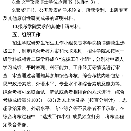
8.
全脱产攻读博士学位承诺书（见附件
3
）。
9.
获奖证书、公开发表的学术论文、所获专利、出版专著
及其他原创性研究成果的证明材料。
10.
报考学院要求的其他申请材料。
五、组织工作
招生学院研究生招生工作小组负责本学院硕博连读生选
拔工作，制定综合考核方案和录取规则。招生学院须按照一
级学科或相近二级学科成立
“
选拔工作小组
”
，分别对申请人
学习成绩、平时表现、科研能力、工作经历等情况进行审
查，审查通过者通知其参加综合考核。综合考核内容包括：
思想政治素质、外语水平、专业水平和综合素质及能力等。
综合考核可采取面试、笔试或两者相结合的方式进行。综合
考核成绩满分
100
分，
60
分及以上为及格（按百分制计），思
想政治素质、外语水平、专业综合等不及格者不予录取。在
综合考核过程中，
“
选拔工作小组
”
成员独立打分，考核全程
须录音录像。