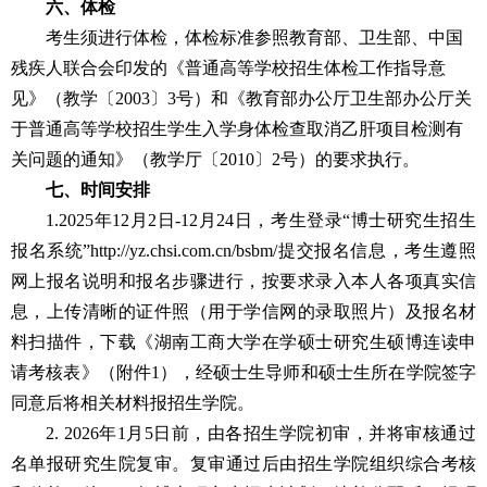
六、体检
考生须进行体检，体检标准参照教育部、卫生部、中国
残疾人联合会印发的《普通高等学校招生体检工作指导意
见》（教学〔
2003
〕
3
号）和《教育部办公厅卫生部办公厅关
于普通高等学校招生学生入学身体检查取消乙肝项目检测有
关问题的通知》（教学厅〔
2010
〕
2
号）的要求执行。
七、时间安排
1.2025
年
12
月
2
日
-12
月
24
日，考生登录“博士研究生招生
报名系统”
http://yz.chsi.com.cn/bsbm/
提交报名信息，考生遵照
网上报名说明和报名步骤进行，按要求录入本人各项真实信
息，上传清晰的证件照（用于学信网的录取照片）及报名材
料扫描件，下载《
湖南工商大学在学硕士研究生硕博连读申
请考核表》（附件
1
），经硕士生导师和硕士生所在学院签字
同意后将相关材料报招生学院。
2. 2026
年
1
月
5
日前，由各招生学院初审，并将审核通过
名单报研究生院复审。复审通过后由招生学院组织综合考核