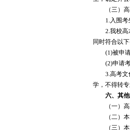
（三）
高
1.入围
2.我校
同时符合以下
(1)
被申
(2
)
申请
3
.高考
学，不得转专
六、其他
（一）高
（二）本
（三）本