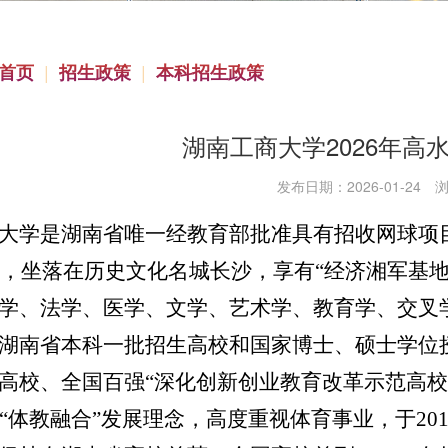
|
|
首页
招生政策
本科招生政策
湖南工商大学2026年高
发布日期：2026-01-24
大学是湖南省唯一经教育部批准具有招收网球项
年，
坐落在历史文化名城长沙，
享有“经济湘军基
学、
法学、
医学、
文学、
艺术学、
教育学、
交叉
湖南省本科一批招生高校
和国家
博士
、硕士
学位
高校、全国百强“深化创新创业教育改革示范高校
“体教融合”发展理念，
高度重视
体育事业
，于
20