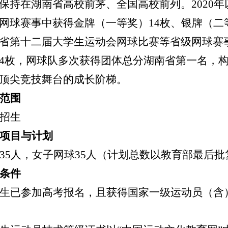
保持在湖南省高校
前茅、全国高校前列
。
2020
网球赛事
中获得金牌（
一等奖）14枚、银牌（二
省第十二届大学生运动会网球比赛等
省级
网球赛
4枚，网球队多次获得团体总分湖南省第一名
，
顶尖竞技舞台的成长阶梯。
范围
招生
项目与计划
3
5
人，女子网球
3
5
人（计划总数以教育部最后批
条件
生已参加高考报名，且
获得国家一级运动员（含