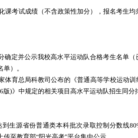
化课考试成绩
（不含政策性加分）
，报名考生均
分确定
并公示
我校高水平运动队合格考生名单
（
名单）。
家体育总局科教司公布的《普通高等学校运动训
26
版)
》中规定的相关项目高水平运动队招生同分
达到生源省份普通类本科批次录取控制分数线
80
传至教育部“阳光高考”平台集中公示。