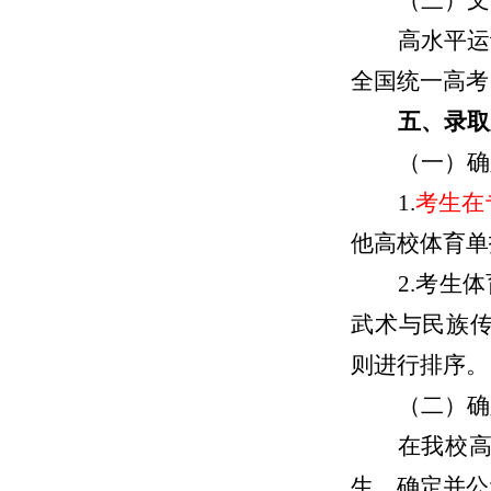
（三）文
高水平运
全国统一高考
五、录取
（一）确
1.
考生在
他高校体育
单
2.
考生体
武术与民族
则进行排序。
（二）确
在我校
生，确定
并公