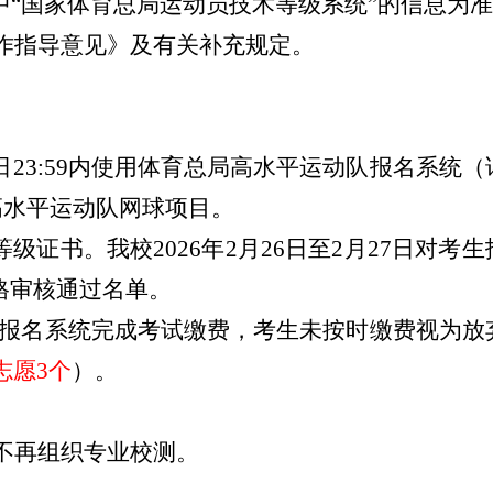
中“国家体育总局运动员技术等级系统
”
的信息为准
作指导意见》及有关补充规定。
日23
:
59内使用体育总局高水平运动队报名系统（
高水平运动队网球项目。
等级证书。我校
2026
年2月
26
日至
2
月2
7
日
对考生
格审核通过名单。
报名系统完成考试缴费，考生未按时缴费视为放
志愿3个
）。
不再组织
专业校测
。