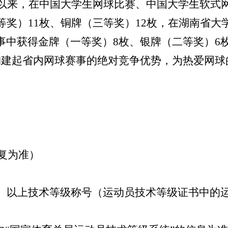
年以来，
在中国大学生网球比赛、中国大学生软式
等奖）1
1
枚、铜牌（三等奖）
1
2
枚，在
湖南省大
事
中获得金牌（一等奖）8
枚、银牌（
二等奖）6
构建起省内网球赛事的绝对竞争优势，为热爱网球
复为准）
）以上技术等级称号（运动员技术等级证书中的