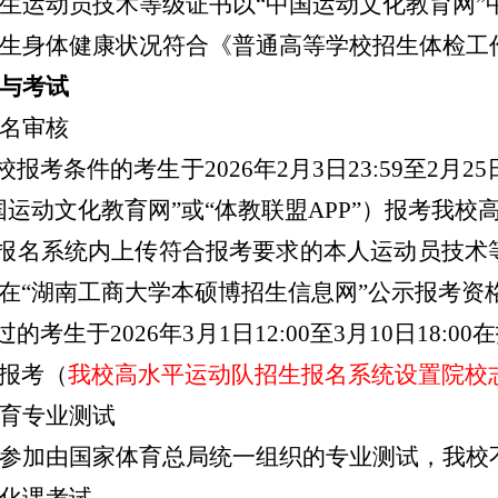
生运动员技术等级证书以“中国运动文化教育网”
生身体健康状况符合《普通高等学校招生体检工
与考试
名审核
校报考条件的考生
于
2026
年2月
3
日23
:
59至
2
月2
5
国运动文化教育网”或“体教联盟
APP”）
报考我校
在报名系统内上
传符合
报考要求的本人
运动员技术
在“湖南工商大学本
硕博
招生信息网”公示报考资
通过的考生于
2026
年
3
月1日12
:
00至3月1
0
日1
8
:
00
在
报考（
我校高水平运动队招生报名系统设置院校
育专业测试
参加由国家体育总局统一组织的专业测试，
我校