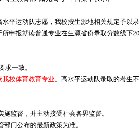
高水平运动队志愿，我校按生源地相关规定予以
于所申报就读普通专业在生源省份录取分数线下
2
要求一致。
读
我校
体育
教育
专业
。
高水平运动队录取的考生
实施监督，并主动接受社会各界监督。
管部门公布的最新政策为准。