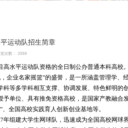
水平运动队招生简章
浏览次数：
3359
目高水平运动队资格的全日制公办普通本科高校
地，企业名家摇篮”的盛誉
，
是一所涵盖
管理学、
学科等多学科相互支撑、协调发展、特色鲜明的
授予
单位
、
具有推免资格
高校
，是
国家产教融合
”、全国高校实践育人创新创业基地
等。
17年
组建大学生
网球队，
迅速
成为全国高校网球