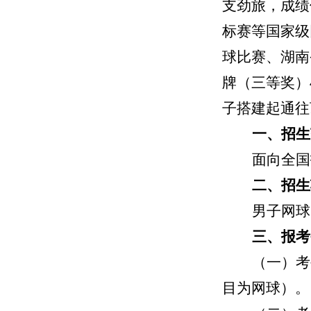
支劲旅
，
成绩
标赛
等
国家级
球比赛、湖南
牌（三等奖）
子搭建起通往
一、招生
面向全国
二、招生
男子网球
三、报考
（一）
考
目为网球）。